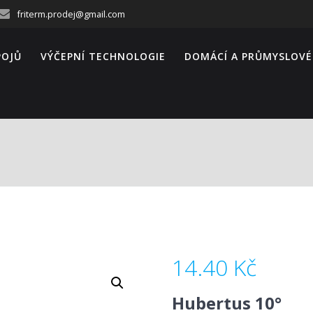
friterm.prodej@gmail.com
POJŮ
VÝČEPNÍ TECHNOLOGIE
DOMÁCÍ A PRŮMYSLOVÉ
14.40
Kč
Hubertus 10°