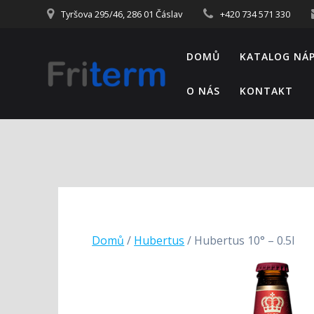
Tyršova 295/46, 286 01 Čáslav
+420 734 571 330
DOMŮ
KATALOG NÁ
O NÁS
KONTAKT
Domů
/
Hubertus
/ Hubertus 10° – 0.5l