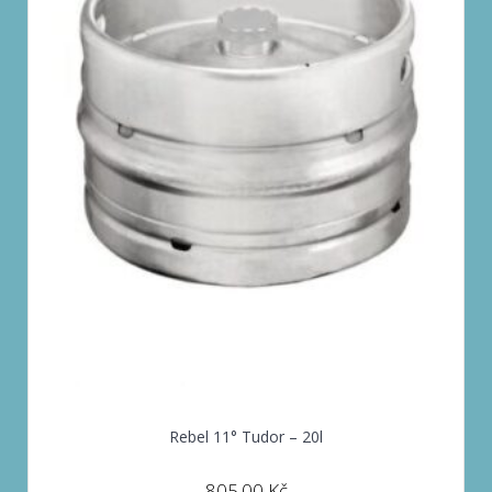
Rebel 11° Tudor – 20l
805.00
Kč