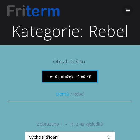
Kategorie:
Rebel
Obsah košíku:
0 položek -
0.00
Kč
Domů
/ Rebel
Zobrazeno 1. – 16. z 48 výsledků