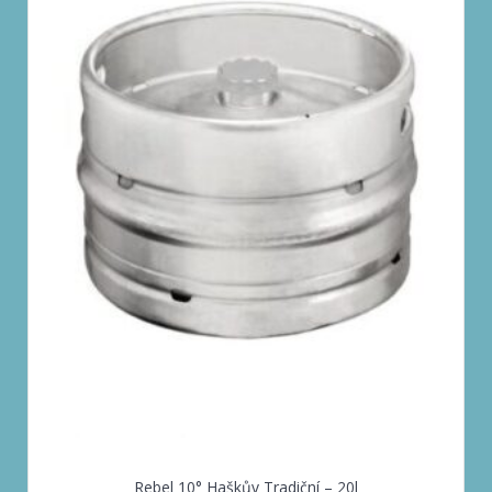
Rebel 10° Haškův Tradiční – 20l