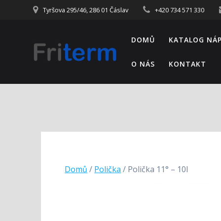
Tyršova 295/46, 286 01 Čáslav
+420 734 571 330
DOMŮ
KATALOG NÁ
O NÁS
KONTAKT
Domů
/
Polička
/ Polička 11° – 10l